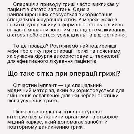
Операція з приводу грижі часто викликає у
пацієнтів багато запитань. Одне з
найпоширеніших стосується використання
спеціальної хірургічної сітки. У мережі можна
знайти суперечливу інформацію: хтось називає
сітчасті імпланти золотим стандартом лікування,
а хтось побоюється ускладнень та відторгнення.
То де правда? Розглянемо найпоширеніші
міфи про сітку при операції грижі та пояснимо,
як сучасна хірургія використовує ці технології
для ефективного лікування пацієнтів.
Що таке сітка при операції грижі?
Сітчастий імплант — це спеціальний
медичний матеріал, який використовується для
зміцнення ослабленої ділянки черевної стінки
після усунення грижі.
Після встановлення сітка поступово
інтегрується в тканини організму та створює
міцний каркас, який допомагає запобігти
повторному виникненню грижі.