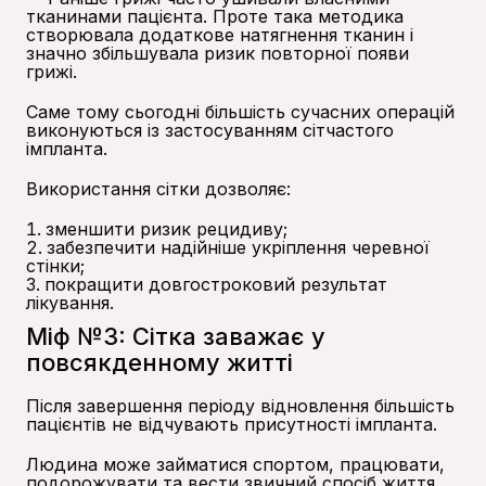
тканинами пацієнта. Проте така методика
створювала додаткове натягнення тканин і
значно збільшувала ризик повторної появи
грижі.
Саме тому сьогодні більшість сучасних операцій
виконуються із застосуванням сітчастого
імпланта.
Використання сітки дозволяє:
зменшити ризик рецидиву;
забезпечити надійніше укріплення черевної
стінки;
покращити довгостроковий результат
лікування.
Міф №3: Сітка заважає у
повсякденному житті
Після завершення періоду відновлення більшість
пацієнтів не відчувають присутності імпланта.
Людина може займатися спортом, працювати,
подорожувати та вести звичний спосіб життя