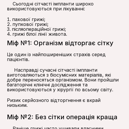
Сьогодні сітчасті імпланти широко
використовуються при лікуванні:
пахової грижі;
пупкової грижі;
післяопераційної грижі;
грижі білої лінії живота.
Міф №1: Організм відторгає сітку
Це один із найпоширеніших страхів серед
пацієнтів.
Насправді сучасні сітчасті імпланти
виготовляються з біосумісних матеріалів, які
добре переносяться організмом. Вони пройшли
багаторічні клінічні дослідження та
використовуються у хірургії по всьому світу.
Ризик серйозного відторгнення є вкрай
низьким.
Міф №2: Без сітки операція краща
Раніше грижі часто ушивали власними