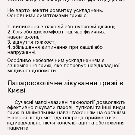
Не варто чекати розвитку ускладнень.
Основними симптомами грижі є:
випинання в паховій або пупковій ділянці;
біль або дискомфорт під час фізичних
навантажень;
відчуття тяжкості;
збільшення випинання при кашлі або
напруженні.
Особливо небезпечним ускладненням є
защемлення грижі, яке потребує невідкладної
медичної допомоги.
Лапароскопічне лікування грижі в
Києві
Сучасні малоінвазивні технології дозволяють
ефективно лікувати пахові, пупкові та інші види
гриж із мінімальним навантаженням на організм.
Рішення щодо методу операції приймається
індивідуально після консультації та обстеження
пацієнта.