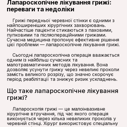
Лапароскопічне лікування грижі:
переваги та недоліки
Грижі передньої черевної стінки є одними з
найпоширеніших хірургічних захворювань.
Найчастіше пацієнти стикаються з паховими,
пупковими та післяопераційними грижами.
Сучасна медицина пропонує ефективне рішення
цієї проблеми — лапароскопічне лікування грижі.
Сьогодні лапароскопічна операція вважається
одним із найбільш сучасних та
малотравматичних методів лікування. Вона
дозволяє усунути грижу через невеликі проколи
замість великого розрізу, що значно скорочує
період реабілітації та знижує ризик ускладнень.
Що таке лапароскопічне лікування
грижі?
Лапароскопія грижі — це малоінвазивне
хірургічне втручання, під час якого операція
виконується через кілька невеликих проколів у
черевній стінці. Хірург використовує спеціальну